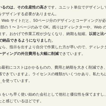
いるのは、その生産性の高さ
です。ユニット単位でデザインし
をデザインする必要がありません。
の Web サイトだと、50ページ分のデザインとコーディングが
内部の 1 〜 2ページのみで OK。残りはディレクターや、Web
ます。おかげで作業工程が少なくなり、納期も短縮。
以前と比べて
間で納品できるようになりました
。
なら、指示を出すより自分で作業した方が早いので、ディレク
ーディングの外注費用も大幅に削減
できています。
のため最初にコストはかかるものの、費用と納期を大きく削減でき
感できていますよ。ライセンスの種類がいくつかあり、私たち
）
を使っています。
g cms をいち早く使い始めた会社として他社と優位性を保てますし
たと感じているほどです。