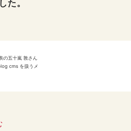
した。
代表の五十嵐 敦さん
g cms を扱うメ
む