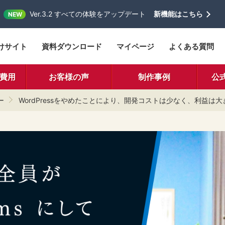
Ver.3.2 すべての体験をアップデート
新機能はこちら
NEW
けサイト
資料ダウンロード
マイページ
よくある質問
費用
お客様の声
制作事例
公
ー
WordPressをやめたことにより、開発コストは少なく、利益