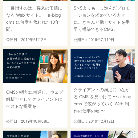
「目指すのは、将来の価値に
SNSよりも一歩進んだプロモ
なる Web サイト。」a-blog
ーションを求めている方々
cms に何度も救われた10年
に。きちんと動くサイトを手
間。
早く構築できるCMS。
公開日：2019年6月12日
公開日：2019年7月19日
クライアントの満足につなが
CMSの機能に精通し、ウェブ
る CMS を見つけて 〜 a-blog
解析士としてクライアントに
cms で広がっていく Web 制
ベストな提案を
作の仕事の幅 〜
公開日：2019年10月08日
公開日：2019年2月12日