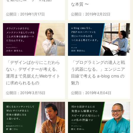
な本質 〜
公開日：2019年1月17日
公開日：2019年2月22日
「デザインばかりにこだわら
「プログラミングの達人と戦
ない」デザイナーが考える、
う武器になる。」エンジニア
運用まで見据えたWebサイト
目線で考える a-blog cms の
に求められるもの
魅力
公開日：2019年3月15日
公開日：2019年4月04日