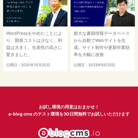
WordPressをやめたことによ
膨大な書籍情報データベース
り、開発コストは少なく、利
から自動でWebサイトを生
益は大きく。生産性の高さに
成。サイト制作や更新作業効
驚きました。
率を大幅に改善
公開日：2020年10月20日
公開日：2023年9月25日
お試し環境の用意はおまかせ！
a-blog cms のテスト環境を
30日間無料でお試しいただけます