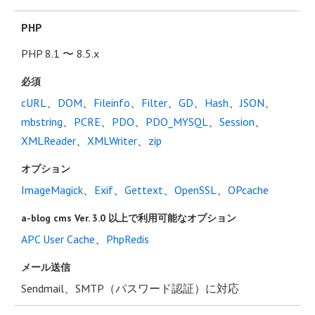
PHP
PHP 8.1 〜 8.5.x
必須
cURL
、
DOM
、
Fileinfo
、
Filter
、
GD
、
Hash
、
JSON
、
mbstring
、
PCRE
、
PDO
、
PDO_MYSQL
、
Session
、
XMLReader
、
XMLWriter
、
zip
オプション
ImageMagick
、
Exif
、
Gettext
、
OpenSSL
、
OPcache
a-blog cms Ver. 3.0 以上で利用可能なオプション
APC User Cache
、
PhpRedis
メール送信
Sendmail、SMTP（パスワード認証）に対応