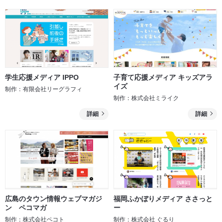
み
み
る
る
学生応援メディア IPPO
子育て応援メディア キッズアラ
イズ
制作：有限会社リーグラフィ
制作：株式会社ミライク
詳細
詳細
を
を
み
み
る
る
広島のタウン情報ウェブマガジ
福岡ふかぼりメディア ささっと
ン ペコマガ
ー
制作：株式会社ペコト
制作：株式会社 ぐるり