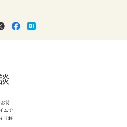
談
をお待
イムで
キリ解