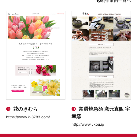
制作事例一覧へ
花のきむら
常滑焼急須 窯元直販 宇
幸窯
https://www.k-8783.com/
http://www.ukou.jp