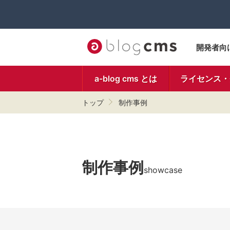
開発者向
a-blog cms とは
ライセンス・
トップ
制作事例
制作事例
showcase