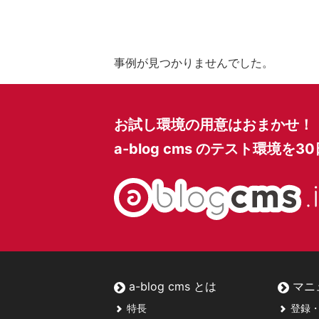
事例が見つかりませんでした。
お試し環境の用意はおまかせ！
a-blog cms のテスト環境を
3
a-blog cms とは
マニ
特長
登録・