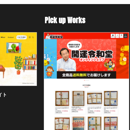
Pick up Works
なか
筒描染