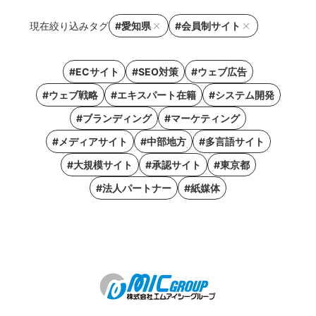
現在絞り込みタグ
#愛知県
#会員制サイト
#ECサイト
#SEO対策
#ウェブ広告
#ウェブ戦略
#エキスパート在籍
#システム開発
#ブランディング
#マーケティング
#メディアサイト
#中部地方
#多言語サイト
#大規模サイト
#承認サイト
#東京都
#法人パートナー
#紙媒体