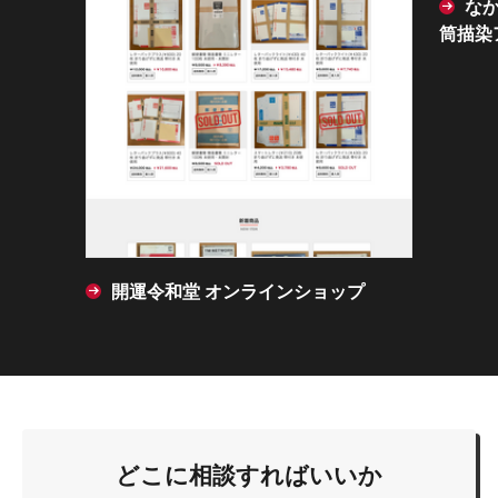
なか
筒描染
開運令和堂 オンラインショップ
どこに相談すればいいか