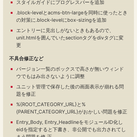
スタイルガイドにプログレスバーを追加
.block-levelとacms-btn-largeを同時に使ったとき
の対策に.block-levelにbox-sizingを追加
エントリーに見出しがないときもあるので、
unit.htmlを囲んでいたsectionタグをdivタグに変
更
不具合修正など
バージョン一覧のボックスで高さが無いウィンド
ウでもはみ出さないように調整
ユニット管理で保存した後の画面表示が崩れる問
題を修正
%{ROOT_CATEGORY_URL}と%
{PARENT_CATEGORY_URL}がおかしい問題を修正
Entry_Body, Entry_HeadlineをモジュールID化し
eidを指定すると下書き、非公開でも出力されてし
まう問題を修 正