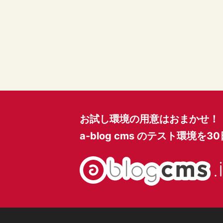
お試し環境の用意はおまかせ！
a-blog cms のテスト環境を
3