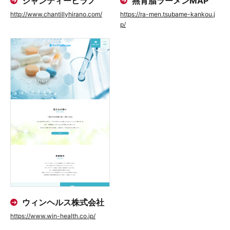
シャンティーヒラノ
燕背脂ラーメンMAP
http://www.chantillyhirano.com/
https://ra-men.tsubame-kankou.j
p/
ウィンヘルス株式会社
https://www.win-health.co.jp/