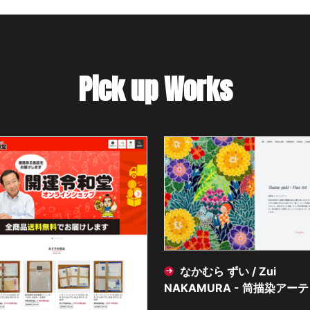
Pick up Works
なかむら ずい / Zui
NAKAMURA - 筒描染アー