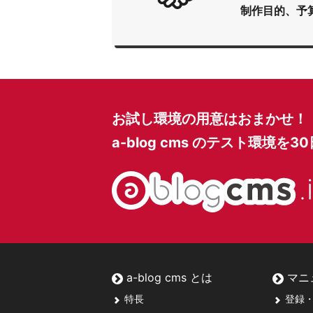
制作目的、予
お試し環境の用意はおまかせ！
a-blog cms のテスト環境を
3
a-blog cms とは
マニ
特長
登録・