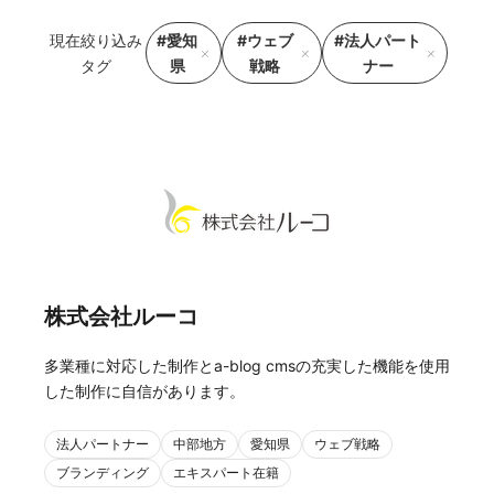
現在絞り込み
#愛知
#ウェブ
#法人パート
タグ
県
戦略
ナー
株式会社ルーコ
多業種に対応した制作とa-blog cmsの充実した機能を使用
した制作に自信があります。
法人パートナー
中部地方
愛知県
ウェブ戦略
ブランディング
エキスパート在籍