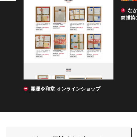
なか
筒描染
開運令和堂 オンラインショップ