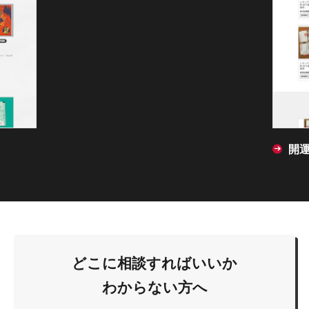
開
どこに相談すればいいか
わからない方へ