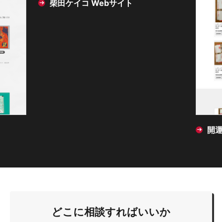
柴田ケイコ Webサイト
開
どこに相談すればいいか