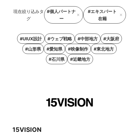
現在絞り込みタ
#個人パートナ
#エキスパート
グ
ー
在籍
#UIUX設計
#ウェブ戦略
#中部地方
#大阪府
#山形県
#愛知県
#映像制作
#東北地方
#石川県
#近畿地方
15VISION