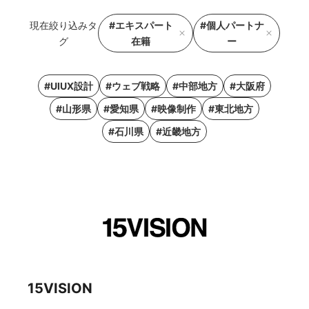
現在絞り込みタ
#エキスパート
#個人パートナ
グ
在籍
ー
#UIUX設計
#ウェブ戦略
#中部地方
#大阪府
#山形県
#愛知県
#映像制作
#東北地方
#石川県
#近畿地方
15VISION