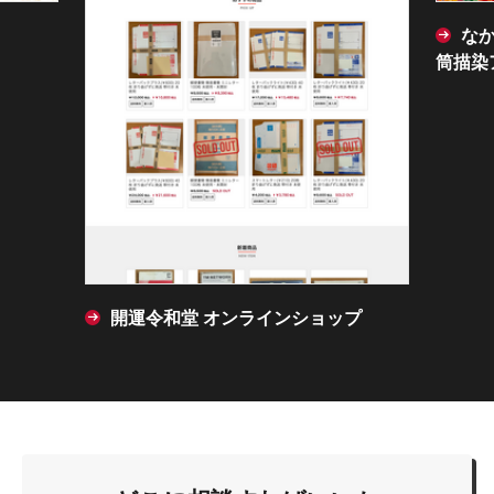
なか
筒描染
開運令和堂 オンラインショップ