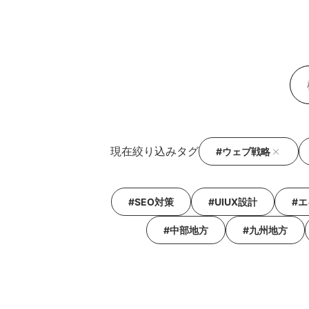
現在絞り込みタグ
#ウェブ戦略
#SEO対策
#UIUX設計
#
#中部地方
#九州地方