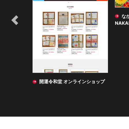
なかむら ずい / Zui
NAKAMURA - 筒描染アーティスト
オンラインショップ